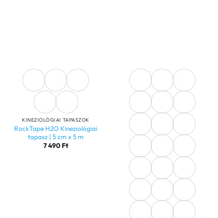
KINEZIOLÓGIAI TAPASZOK
RockTape H2O Kineziológiai
tapasz | 5 cm x 5 m
7 490
Ft