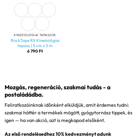
KINEZIOLÓGIAI TAPASZOK
RockTape RX Kineziológiai
tapasz | 5 cm x 5 m
6 790
Ft
Mozgás, regeneráció, szakmai tudás - a
postaládádba.
Feliratkozóinknak időnként elküldjük, amit érdemes tudni:
szakmai háttér a termékek mögött, gyógytornász tippek, és
igen — ha van akció, azt is megkapod elsőként.
Az első rendelésedhez 10% kedvezményt adunk