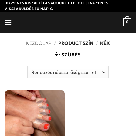
Skip
INGYENES KISZÁLLÍTÁS 40 000 FT FELETT | INGYENES
VISSZAKÜLDÉS 30 NAPIG
to
content
0
KEZDŐLAP
/
PRODUCT SZÍN
/
KÉK
SZŰRÉS