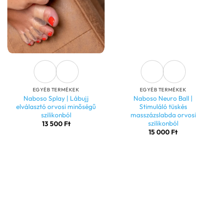
EGYÉB TERMÉKEK
EGYÉB TERMÉKEK
Naboso Splay | Lábujj
Naboso Neuro Ball |
elválasztó orvosi minőségű
Stimuláló tüskés
szilikonból
masszázslabda orvosi
szilikonból
13 500
Ft
15 000
Ft