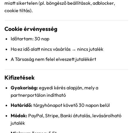
miatt sikertelen (pl. böngésző beállítások, adblocker,
cookie tiltás).
Cookie érvényesség
Időtartam: 30 nap
Ha ez idő alatt nincs vásárlás → nincs jutalék
A Társaság nem felel elveszett jutalékért
Kifizetések
Gyakoriság:
egyedi kérés alapján, mely a
partnerportálon indítható
Határidő:
tárgyhónapot követő 30 napon belül
Módok:
PayPal, Stripe, Banki átutalás, levásárolható
jutalék