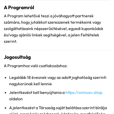
A Programról
A Program lehetővé teszi a jóváhagyott partnerek
számára, hogy jutalékot szerezzenek termékeink vagy
szolgáltatásaink népszerűsítésével, egyedi kuponkódok
és/vagy ajánlói linkek segítségével, a jelen Feltételek
szerint.
Jogosultság
A Programhoz való csatlakozáshoz:
Legalább 18 évesnek vagy az adott joghatóság szerinti
nagykorúnak kell lennie
Jelentkezést kell benyújtania a
https://wimoov.shop
oldalon
A jelentkezést a Társaság saját belátása szerint bírálja
el (pl. promóciós módszerek, közönség, megfelelőség