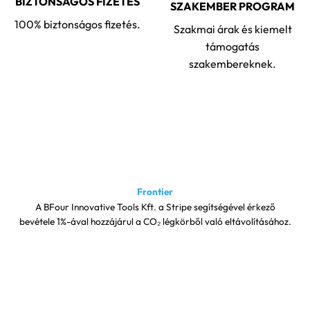
BIZTONSÁGOS FIZETÉS
SZAKEMBER PROGRAM
100% biztonságos fizetés.
Szakmai árak és kiemelt
támogatás
szakembereknek.
Frontier
A BFour Innovative Tools Kft. a Stripe segítségével érkező
bevétele 1%-ával hozzájárul a CO₂ légkörből való eltávolításához.