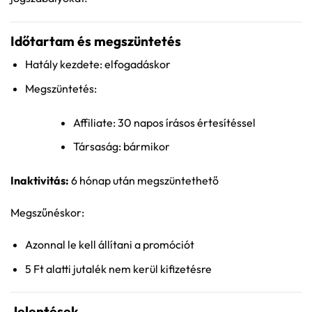
Időtartam és megszüntetés
Hatály kezdete: elfogadáskor
Megszüntetés:
Affiliate: 30 napos írásos értesítéssel
Társaság: bármikor
Inaktivitás:
6 hónap után megszüntethető
Megszűnéskor:
Azonnal le kell állítani a promóciót
5 Ft alatti jutalék nem kerül kifizetésre
Jelentések