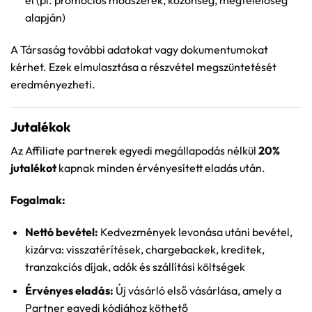
alapján)
A Társaság további adatokat vagy dokumentumokat
kérhet. Ezek elmulasztása a részvétel megszüntetését
eredményezheti.
Jutalékok
Az Affiliate partnerek egyedi megállapodás nélkül
20%
jutalékot
kapnak minden érvényesített eladás után.
Fogalmak:
Nettó bevétel:
Kedvezmények levonása utáni bevétel,
kizárva: visszatérítések, chargebackek, kreditek,
tranzakciós díjak, adók és szállítási költségek
Érvényes eladás:
Új vásárló első vásárlása, amely a
Partner egyedi kódjához köthető