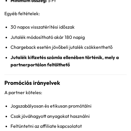
Minimum összeg:
5 Ft
Egyéb feltételek:
30 napos visszatérítési időszak
Jutalék módosítható akár 180 napig
Chargeback esetén jövőbeli jutalék csökkenthető
Jutalék kifizetés számla ellenében történik, mely a
partnerportálon feltölthető
Promóciós irányelvek
A partner köteles:
Jogszabályosan és etikusan promótálni
Csak jóváhagyott anyagokat használni
Feltüntetni az affiliate kapcsolatot