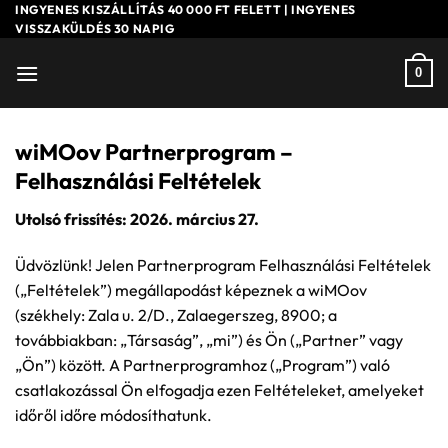
Skip
INGYENES KISZÁLLÍTÁS 40 000 FT FELETT | INGYENES
VISSZAKÜLDÉS 30 NAPIG
to
content
0
wiMOov Partnerprogram –
Felhasználási Feltételek
Utolsó frissítés: 2026. március 27.
Üdvözlünk! Jelen Partnerprogram Felhasználási Feltételek
(„Feltételek”) megállapodást képeznek a wiMOov
(székhely: Zala u. 2/D., Zalaegerszeg, 8900; a
továbbiakban: „Társaság”, „mi”) és Ön („Partner” vagy
„Ön”) között. A Partnerprogramhoz („Program”) való
csatlakozással Ön elfogadja ezen Feltételeket, amelyeket
időről időre módosíthatunk.