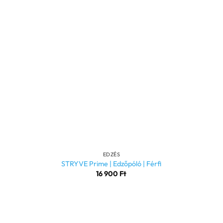
+
EDZÉS
STRYVE Prime | Edzőpóló | Férfi
16 900
Ft