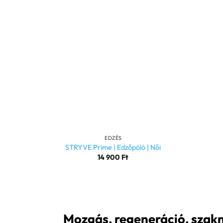
+
EDZÉS
STRYVE Prime | Edzőpóló | Női
14 900
Ft
Mozgás, regeneráció, szakm