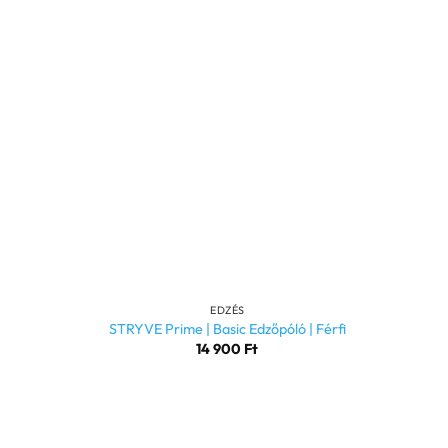
+
EDZÉS
STRYVE Prime | Basic Edzőpóló | Férfi
14 900
Ft