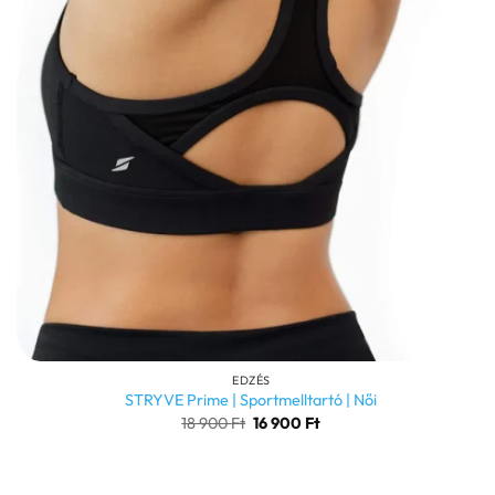
+
EDZÉS
STRYVE Prime | Sportmelltartó | Női
Original
Current
18 900
Ft
16 900
Ft
price
price
was:
is:
18
16
900 Ft.
900 Ft.