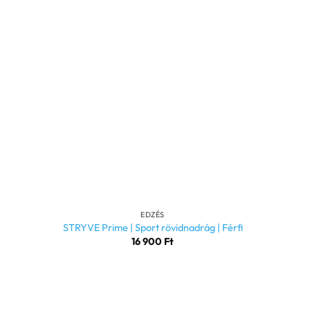
+
EDZÉS
STRYVE Prime | Sport rövidnadrág | Férfi
16 900
Ft