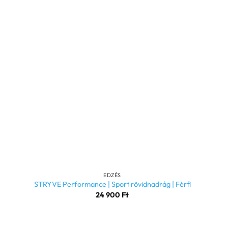
+
EDZÉS
STRYVE Performance | Sport rövidnadrág | Férfi
24 900
Ft