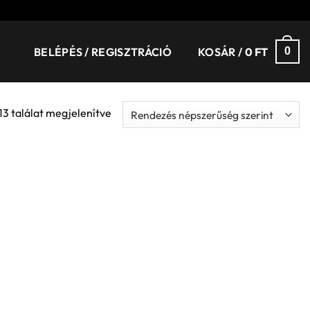
BELÉPÉS / REGISZTRÁCIÓ
KOSÁR /
0
FT
0
Sorted
 13 találat megjelenítve
by
popularity