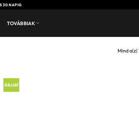
S 30 NAPIG
TOVÁBBIAK
Mind a(z)
Akció!