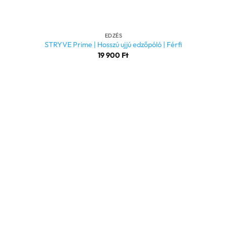
+
EDZÉS
STRYVE Prime | Hosszú ujjú edzőpóló | Férfi
19 900
Ft