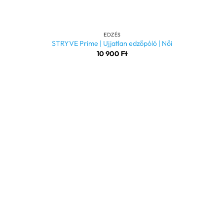
+
EDZÉS
STRYVE Prime | Ujjatlan edzőpóló | Női
10 900
Ft