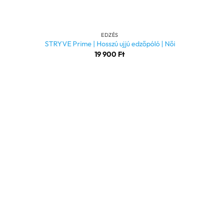
+
EDZÉS
STRYVE Prime | Hosszú ujjú edzőpóló | Női
19 900
Ft