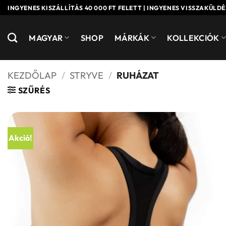
Skip
INGYENES KISZÁLLÍTÁS 40 000 FT FELETT | INGYENES VISSZAKÜLDÉ
to
content
MAGYAR
SHOP
MÁRKÁK
KOLLEKCIÓK
KEZDŐLAP
/
STRYVE
/
RUHÁZAT
SZŰRÉS
Akció!