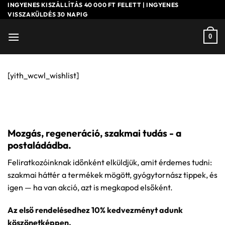
Skip
INGYENES KISZÁLLÍTÁS 40 000 FT FELETT | INGYENES
VISSZAKÜLDÉS 30 NAPIG
to
content
0
[yith_wcwl_wishlist]
Mozgás, regeneráció, szakmai tudás - a
postaládádba.
Feliratkozóinknak időnként elküldjük, amit érdemes tudni:
szakmai háttér a termékek mögött, gyógytornász tippek, és
igen — ha van akció, azt is megkapod elsőként.
Az első rendelésedhez 10% kedvezményt adunk
köszönetképpen.