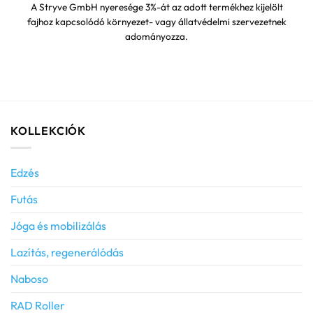
A Stryve GmbH nyeresége 3%-át az adott termékhez kijelölt
fajhoz kapcsolódó környezet- vagy állatvédelmi szervezetnek
adományozza.
KOLLEKCIÓK
Edzés
Futás
Jóga és mobilizálás
Lazítás, regenerálódás
Naboso
RAD Roller