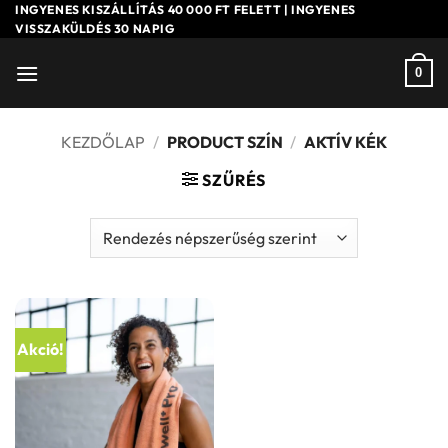
Skip
INGYENES KISZÁLLÍTÁS 40 000 FT FELETT | INGYENES
VISSZAKÜLDÉS 30 NAPIG
to
content
0
KEZDŐLAP
/
PRODUCT SZÍN
/
AKTÍV KÉK
SZŰRÉS
Akció!