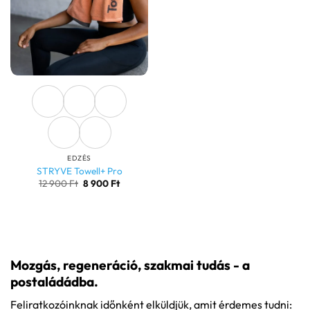
EDZÉS
STRYVE Towell+ Pro
Original
Current
12 900
Ft
8 900
Ft
price
price
was:
is:
12
8
900 Ft.
900 Ft.
Mozgás, regeneráció, szakmai tudás - a
postaládádba.
Feliratkozóinknak időnként elküldjük, amit érdemes tudni: