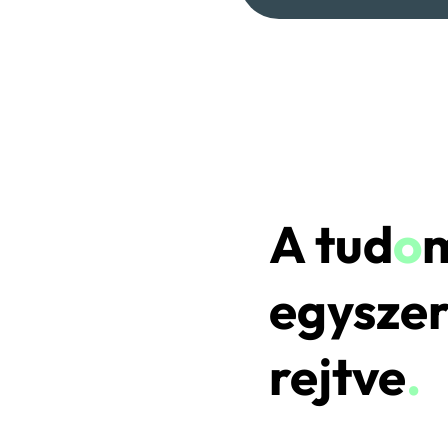
A tud
o
egyszer
rejtve
.