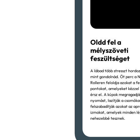
Oldd fel a
mélyszöveti
feszültséget
A lábad több stresszt hordoz
mint gondolnád. Öt perc a 
Rolleren feloldja azokat a fe
pontokat, amelyeket kézze
érsz el. A kúpok megragadjá
nyomást, lazítják a csomóka
felszabadítják azokat az apr
izmokat, amelyek minden lé
nehezebbé tesznek.