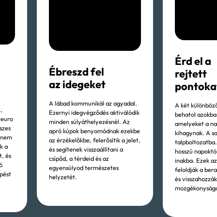
Érd el a
Ébreszd fel
rejtett
az idegeket
pontoka
A lábad kommunikál az agyadal.
A két különböz
,
Ezernyi idegvégződés aktiválódik
behatol azokba
Neuro
minden súlyáthelyezésnél. Az
amelyeket a na
szes
apró kúpok benyomódnak ezekbe
kihagynak. A s
l nem
az érzékelőkbe, felerősítik a jelet,
talpboltozatba.
k a
és segítenek visszaállítani a
hosszú napokt
t, és
csípőd, a térdeid és az
inakba. Ezek a
ó
egyensúlyod természetes
feloldják a ber
pést
helyzetét.
és visszahozzák
mozgékonyságo