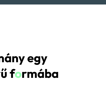
mány egy
ű f
o
rmába