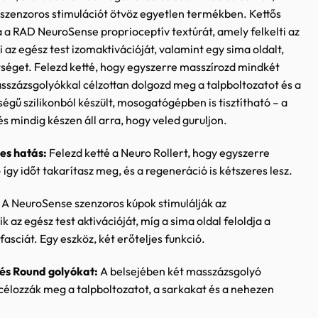
 szenzoros stimulációt ötvöz egyetlen termékben. Kettős
a a RAD NeuroSense proprioceptív textúrát, amely felkelti az
 az egész test izomaktivációját, valamint egy sima oldalt,
ltséget. Felezd ketté, hogy egyszerre masszírozd mindkét
asszázsgolyókkal célzottan dolgozd meg a talpboltozatot és a
ségű szilikonból készült, mosogatógépben is tisztítható – a
és mindig készen áll arra, hogy veled guruljon.
res hatás:
Felezd ketté a Neuro Rollert, hogy egyszerre
így időt takarítasz meg, és a regeneráció is kétszeres lesz.
A NeuroSense szenzoros kúpok stimulálják az
 az egész test aktivációját, míg a sima oldal feloldja a
fasciát. Egy eszköz, két erőteljes funkció.
és Round golyókat:
A belsejében két masszázsgolyó
célozzák meg a talpboltozatot, a sarkakat és a nehezen