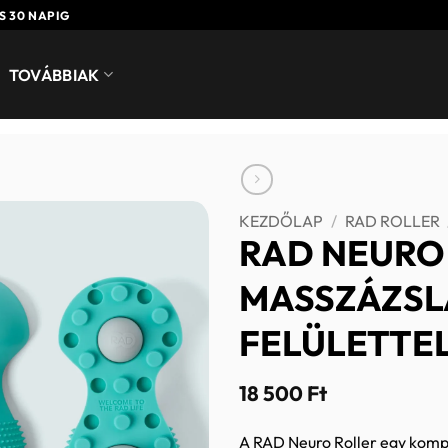
S 30 NAPIG
TOVÁBBIAK
KEZDŐLAP
/
RAD ROLLER
RAD NEURO 
MASSZÁZSL
FELÜLETTE
18 500
Ft
A RAD Neuro Roller egy kompa