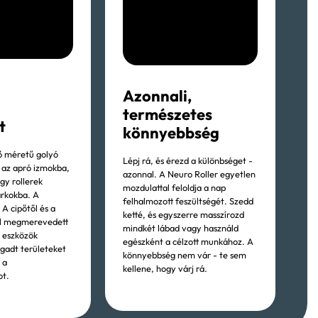
Azonnali,
természetes
t
könnyebbség
ő méretű golyó
Lépj rá, és érezd a különbséget -
 az apró izmokba,
azonnal. A Neuro Roller egyetlen
gy rollerek
mozdulattal feloldja a nap
arkokba. A
felhalmozott feszültségét. Szedd
 A cipőtől és a
ketté, és egyszerre masszírozd
ól megmerevedett
mindkét lábad vagy használd
z eszközök
egészként a célzott munkához. A
agadt területeket
könnyebbség nem vár - te sem
 a
kellene, hogy várj rá.
t.