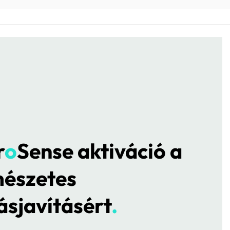
r
o
Sense aktiváció a
mészetes
ásjavításért
.