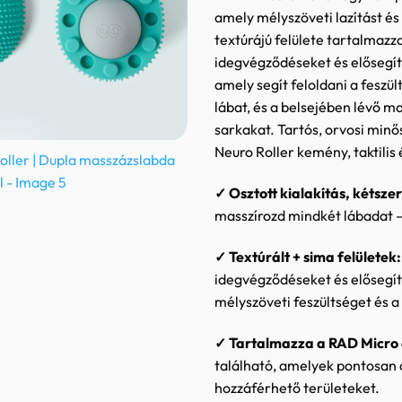
amely mélyszöveti lazítást és
textúrájú felülete tartalmazz
idegvégződéseket és elősegíti
amely segít feloldani a feszü
lábat, és a belsejében lévő m
sarkakat. Tartós, orvosi minő
Neuro Roller kemény, taktilis 
✓ Osztott kialakítás, kétsze
masszírozd mindkét lábadat – 
✓
Textúrált + sima felületek:
idegvégződéseket és elősegítik
mélyszöveti feszültséget és a 
✓
Tartalmazza a RAD Micro 
található, amelyek pontosan 
hozzáférhető területeket.