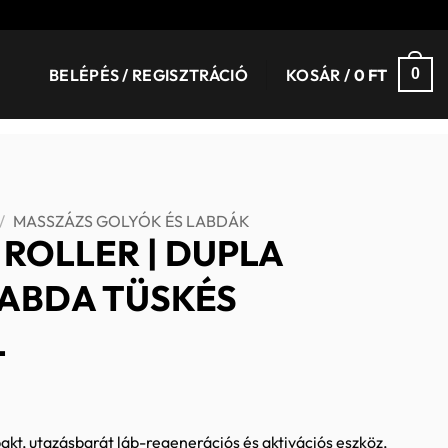
BELÉPÉS / REGISZTRÁCIÓ
KOSÁR /
0
FT
0
/
MASSZÁZS GOLYÓK ÉS LABDÁK
ROLLER | DUPLA
ABDA TÜSKÉS
L
kt, utazásbarát láb-regenerációs és aktivációs eszköz,