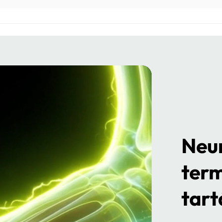
Neu
ter
tart