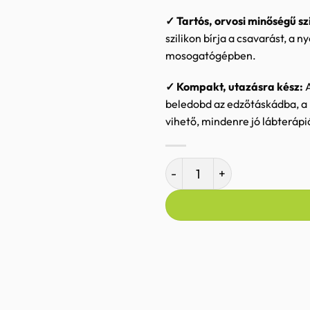
✓
Tartós, orvosi minőségű szi
szilikon bírja a csavarást, a 
mosogatógépben.
✓
Kompakt, utazásra kész:
A
beledobd az edzőtáskádba, a 
vihető, mindenre jó lábteráp
RAD Neuro Roller | Dupla m