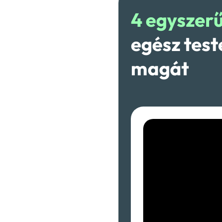
4 egyszer
egész test
magát