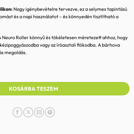
likon:
Nagy igénybevételre tervezve, ez a selymes tapintású
nyomást és a napi használatot – és könnyedén tisztítható a
 Neuro Roller könnyű és tökéletesen méretezett ahhoz, hogy
kézipoggyászodba vagy az íróasztali fiókodba. A bárhova
iás megoldás.
asszázslabda tüskés felülettel mennyiség
KOSÁRBA TESZEM