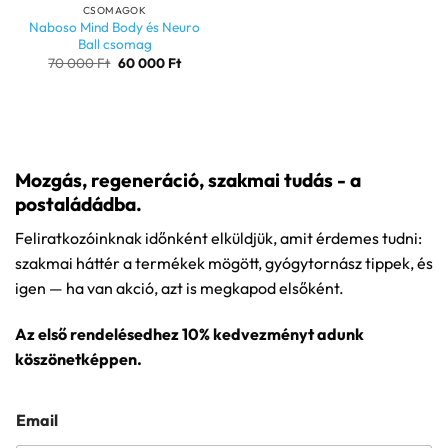
CSOMAGOK
Naboso Mind Body és Neuro
Ball csomag
Original
Current
70 000
Ft
60 000
Ft
price
price
was:
is:
70
60
000 Ft.
000 Ft.
Mozgás, regeneráció, szakmai tudás - a
postaládádba.
Feliratkozóinknak időnként elküldjük, amit érdemes tudni:
szakmai háttér a termékek mögött, gyógytornász tippek, és
igen — ha van akció, azt is megkapod elsőként.
Az első rendelésedhez 10% kedvezményt adunk
köszönetképpen.
Email