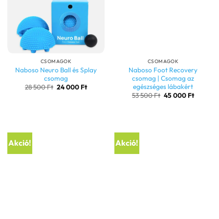
CSOMAGOK
CSOMAGOK
Naboso Neuro Ball és Splay
Naboso Foot Recovery
csomag
csomag | Csomag az
egészséges lábakért
Original
Current
28 500
Ft
24 000
Ft
price
price
Original
Current
53 500
Ft
45 000
Ft
was:
is:
price
price
28
24
was:
is:
500 Ft.
000 Ft.
53
45
500 Ft.
000 Ft.
Akció!
Akció!