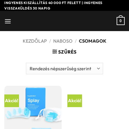
Skip
INGYENES KISZÁLLÍTÁS 40 000 FT FELETT | INGYENES
VISSZAKÜLDÉS 30 NAPIG
to
content
0
KEZDŐLAP
/
NABOSO
/
CSOMAGOK
SZŰRÉS
Akció!
Akció!