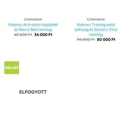
CSOMAGOK
CSOMAGOK
Naboso Activation talpbetét
Naboso Training edző
és Neuro Ball csomag
szőnyeg és Sensory Stick
csomag
Original
Current
40 000
Ft
34 000
Ft
price
price
Original
Current
94 000
Ft
80 000
Ft
was:
is:
price
price
40
34
was:
is:
000 Ft.
000 Ft.
94
80
000 Ft.
000 Ft.
Akció!
ELFOGYOTT