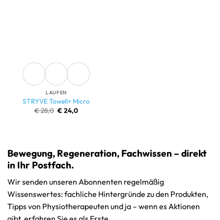
LAUFEN
STRYVE Towell+ Micro
Ursprünglicher
Aktueller
€
28,0
€
24,0
Preis
Preis
war:
ist:
€ 28,0
€ 24,0.
Bewegung, Regeneration, Fachwissen – direkt
in Ihr Postfach.
Wir senden unseren Abonnenten regelmäßig
Wissenswertes: fachliche Hintergründe zu den Produkten,
Tipps von Physiotherapeuten und ja – wenn es Aktionen
gibt, erfahren Sie es als Erste.