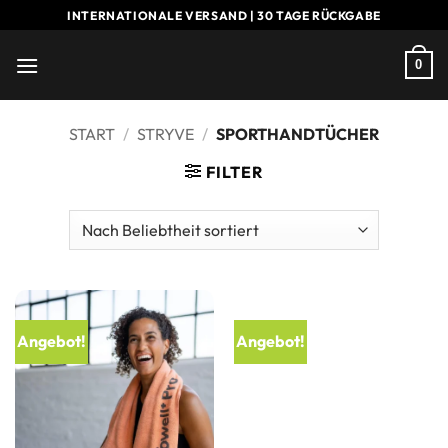
Zum
INTERNATIONALE VERSAND | 30 TAGE RÜCKGABE
Inhalt
springen
0
START
/
STRYVE
/
SPORTHANDTÜCHER
FILTER
Angebot!
Angebot!