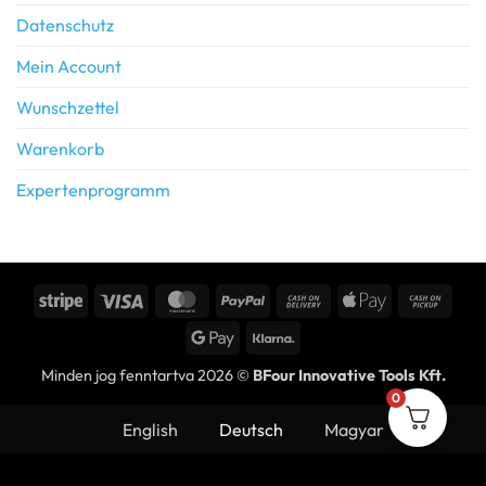
Datenschutz
Mein Account
Wunschzettel
Warenkorb
Expertenprogramm
Stripe
Visa
MasterCard
PayPal
Cash
Apple
Cash
On
Pay
on
Google
Klarna
Delivery
Picku
Pay
Minden jog fenntartva 2026 ©
BFour Innovative Tools Kft.
0
English
Deutsch
Magyar