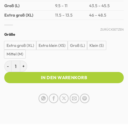
Groß (L)
9.5 – 11
43.5 – 45.5
Extra groß (XL)
11.5 – 13.5
46 – 48.5
ZURÜCKSETZEN
Größe
Extra groß (XL)
Extra klein (XS)
Groß (L)
Klein (S)
Mittel (M)
Naboso Foot Recovery Söckchen Menge
IN DEN WARENKORB